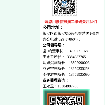
请您用微信扫描二维码关注我们
公司地址：
长安区西长安街599号智慧国际9层
办公电话:029-87860475
公司领导层：
谢 鸣
董事长：13709221168
王永卫所长：
13384987765
岳淑娥副所长：
18602990008
乔媛宁副所长：
13659235258
李俊雅副所长：13759935690
业务受理咨询：
王永卫
：
13384987765