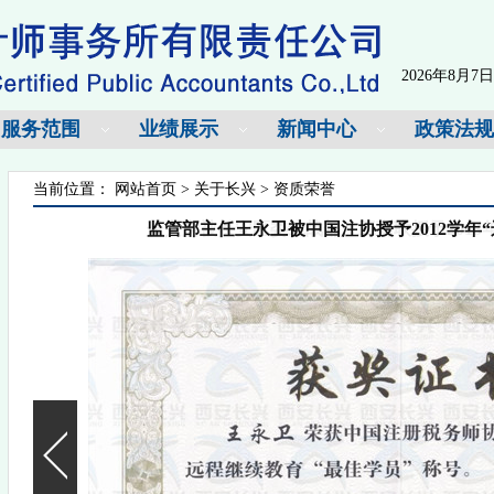
2026年8月7日
服务范围
业绩展示
新闻中心
政策法规
当前位置：
网站首页
>
关于长兴
>
资质荣誉
监管部主任王永卫被中国注协授予2012学年