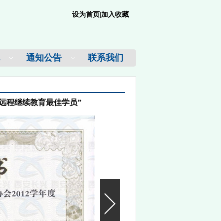
设为首页
|
加入收藏
通知公告
联系我们
“远程继续教育最佳学员”