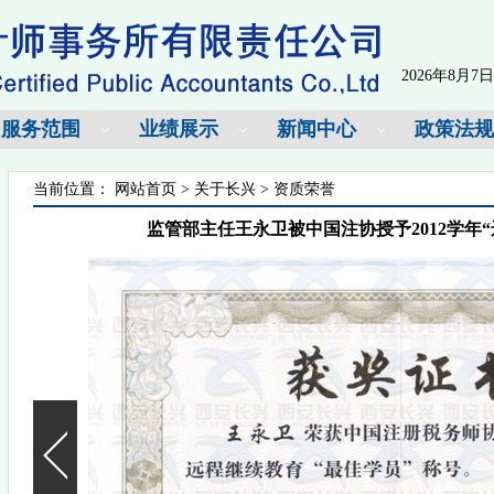
2026年8月7日
服务范围
业绩展示
新闻中心
政策法规
当前位置：
网站首页
>
关于长兴
>
资质荣誉
监管部主任王永卫被中国注协授予2012学年