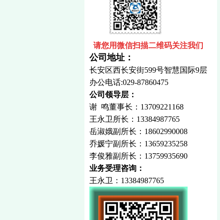
请您用微信扫描二维码关注我们
公司地址：
长安区西长安街599号智慧国际9层
办公电话:029-87860475
公司领导层：
谢 鸣
董事长：13709221168
王永卫所长：
13384987765
岳淑娥副所长：
18602990008
乔媛宁副所长：
13659235258
李俊雅副所长：13759935690
业务受理咨询：
王永卫
：
13384987765