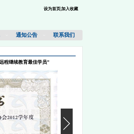
设为首页
|
加入收藏
通知公告
联系我们
“远程继续教育最佳学员”